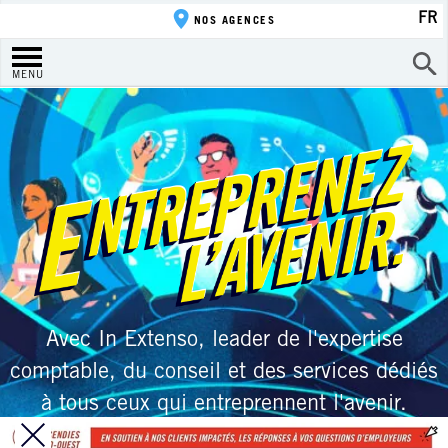
FR
NOS AGENCES
MENU
Avec In Extenso, leader de l'expertise
comptable, du conseil et des services dédiés
à tous ceux qui entreprennent l'avenir.